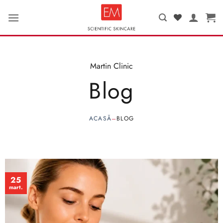
Salt
la
conținut
Martin Clinic
Blog
ACASĂ
BLOG
—
25
mart.