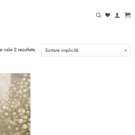
e cele 2 rezultate
Adaugă
la lista
de
dorințe