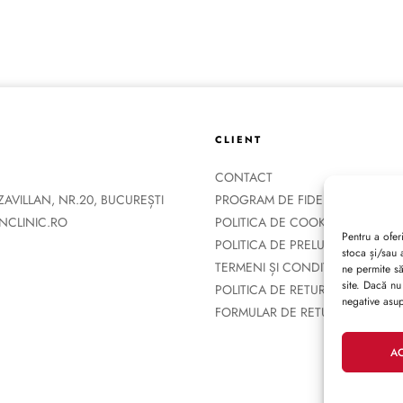
CLIENT
CONTACT
ZZAVILLAN, NR.20, BUCUREȘTI
PROGRAM DE FIDELIZARE
NCLINIC.RO
POLITICA DE COOKIES
Pentru a ofer
POLITICA DE PRELUCRARE A DA
stoca și/sau 
TERMENI ȘI CONDIȚII
ne permite s
site. Dacă nu
POLITICA DE RETUR
negative asupr
FORMULAR DE RETUR
A
Copyright 2026 © Martin Clinic / Contact: 0754 882 288