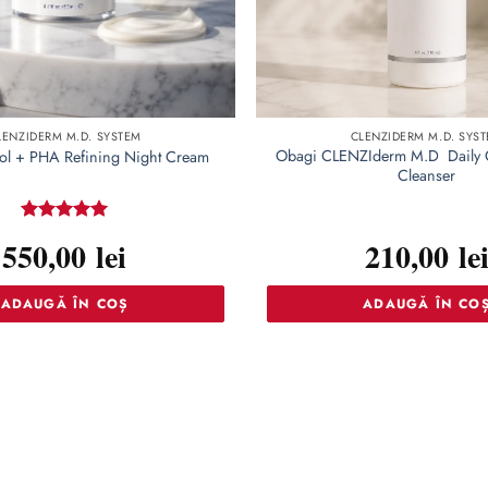
LENZIDERM M.D. SYSTEM
CLENZIDERM M.D. SYS
Obagi CLENZIderm M.D Daily 
ol + PHA Refining Night Cream
Cleanser
Evaluat la
550,00
lei
210,00
le
5
din 5
ADAUGĂ ÎN COȘ
ADAUGĂ ÎN CO