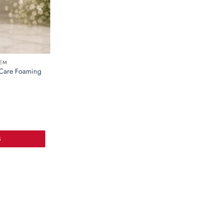
TEM
Care Foaming
i
Ș