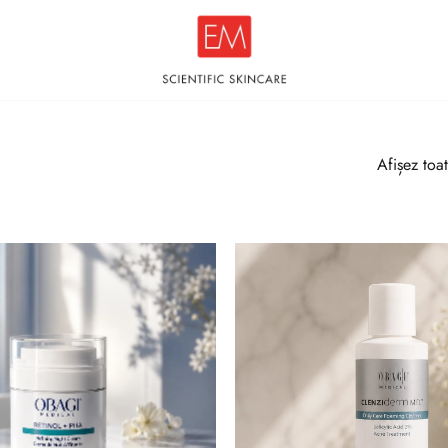
Afișez toat
Adaugă
la lista
de
dorințe