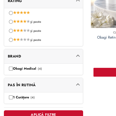
RATING
★
★
★
★
★
★
★
★
★
★
și peste
★
★
★
★
★
și peste
C
Obagi Retin
★
★
★
★
★
și peste
BRAND
Obagi Medical
(4)
PAS ÎN RUTINĂ
1 Curățare
(4)
APLICĂ FILTRE