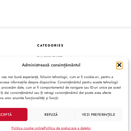
CATEGORIES
EM SKINCARE
Administrează consimțământul
HAIRCARE
EM FASHION
i cea mai bună experiență, folosim tehnologii, cum ar fi cookie-uri, pentru a
TELOR
EM ACCESSORIES
accesa informațiile despre dispozitive. Consimțământul pentru aceste tehnologii
COLORESCIENCE
ă procesăm date, cum ar fi comportamentul de navigare sau ID-uri unice pe acest
 îți dai consimțământul sau îți retragi consimțământul dat poate avea afecte
OBAGI MEDICAL
a unor anumite funcționalități și funcții.
CCEPTĂ
REFUZĂ
VEZI PREFERINȚELE
Politica cookie online
Politica de prelucrare a datelor