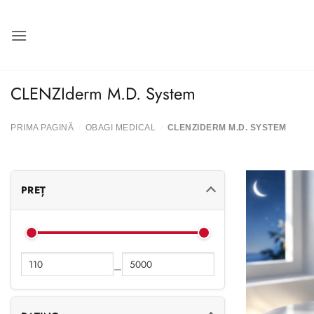
Salt
la
conținut
CLENZIderm M.D. System
PRIMA PAGINĂ
OBAGI MEDICAL
CLENZIDERM M.D. SYSTEM
/
/
PREȚ
—