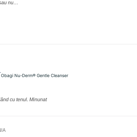
c sau nu…
Obagi Nu-Derm® Gentle Cleanser
blând cu tenul. Minunat