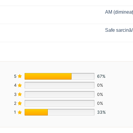
AM (dimineaț
Safe sarcină/
5
67%
4
0%
3
0%
2
0%
1
33%