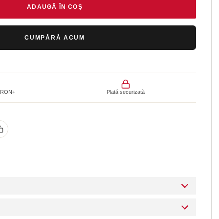
ADAUGĂ ÎN COȘ
CUMPĂRĂ ACUM
00 RON+
Plată securizată