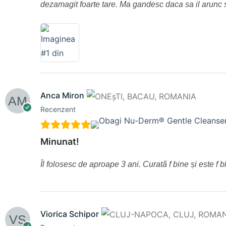
dezamagit foarte tare. Ma gandesc daca sa il arun
Anca Miron
Recenzent
Minunat!
Îl folosesc de aproape 3 ani. Curată f bine și este f 
Viorica Schipor