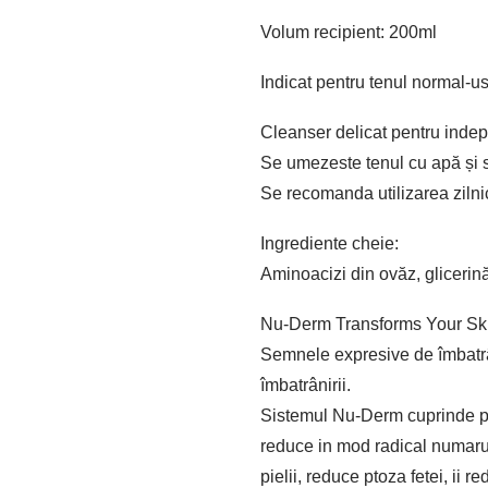
Volum recipient: 200ml
Indicat pentru tenul normal-u
Cleanser delicat pentru indepa
Se umezeste tenul cu apă și se
Se recomanda utilizarea zilnic
Ingrediente cheie:
Aminoacizi din ovăz, glicerină
Nu-Derm Transforms Your Ski
Semnele expresive de îmbatrâni
îmbatrânirii.
Sistemul Nu-Derm cuprinde prod
reduce in mod radical numarul 
pielii, reduce ptoza fetei, ii re