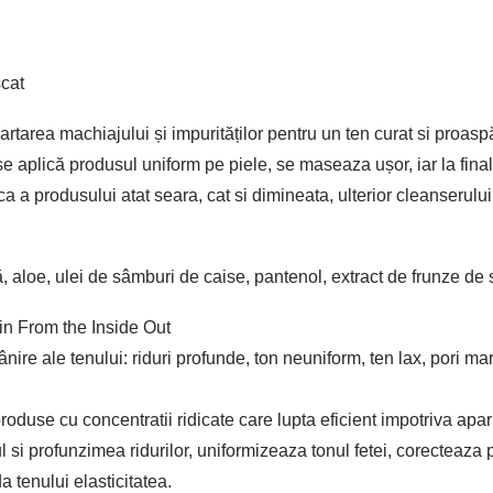
scat
rtarea machiajului și impurităților pentru un ten curat si proaspă
 aplică produsul uniform pe piele, se maseaza ușor, iar la final
a a produsului atat seara, cat si dimineata, ulterior cleanserului
, aloe, ulei de sâmburi de caise, pantenol, extract de frunze de s
n From the Inside Out
re ale tenului: riduri profunde, ton neuniform, ten lax, pori mari
use cu concentratii ridicate care lupta eficient impotriva apari
si profunzimea ridurilor, uniformizeaza tonul fetei, corecteaza 
da tenului elasticitatea.