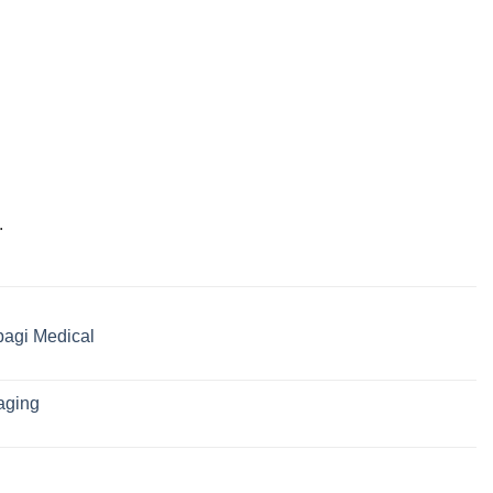
.
bagi Medical
-aging