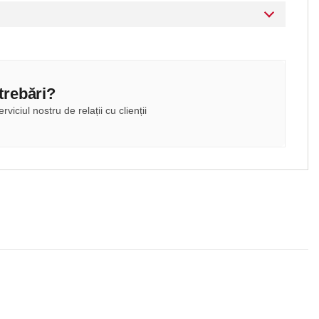
ntrebări?
rviciul nostru de relații cu clienții