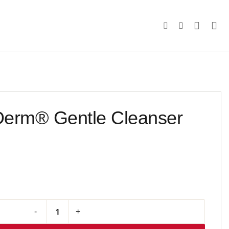
Derm® Gentle Cleanser
Cantitate Obagi Nu-Derm® Gentle Cleanser