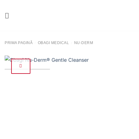
Salt
la
conținut
PRIMA PAGINĂ
OBAGI MEDICAL
NU-DERM
/
/