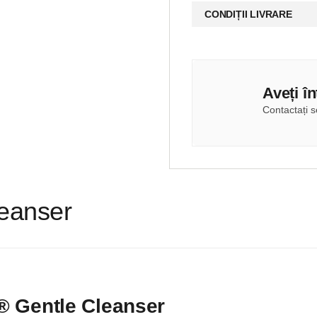
CONDIȚII LIVRARE
Aveți î
Contactați se
eanser
 Gentle Cleanser