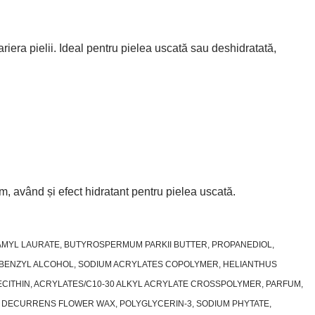
riera pielii. Ideal pentru pielea uscată sau deshidratată,
, având și efect hidratant pentru pielea uscată.
OAMYL LAURATE, BUTYROSPERMUM PARKII BUTTER, PROPANEDIOL,
, BENZYL ALCOHOL, SODIUM ACRYLATES COPOLYMER, HELIANTHUS
CITHIN, ACRYLATES/C10-30 ALKYL ACRYLATE CROSSPOLYMER, PARFUM,
 DECURRENS FLOWER WAX, POLYGLYCERIN-3, SODIUM PHYTATE,