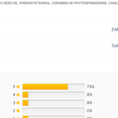
US SEED OIL, PHENOXYETHANOL, CERAMIDE AP, PHYTOSPHINGOSINE, CHO
EM
Saf
5
73%
4
9%
3
9%
2
0%