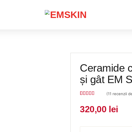
Ceramide c
și gât EM 
(
11
recenzii de 
Evaluat la
11
4.36
din 5
320,00
lei
pe baza a
evaluări de
la clienți