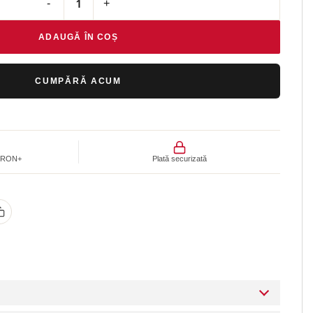
Cantitate Ceramide cream Cremă pentru față și gât EM Ski
ADAUGĂ ÎN COȘ
CUMPĂRĂ ACUM
00 RON+
Plată securizată