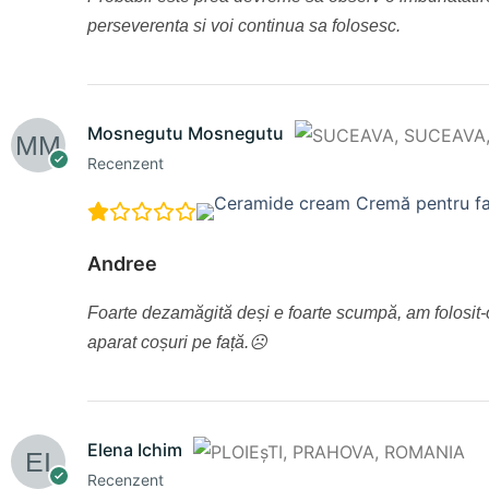
perseverenta si voi continua sa folosesc.
Mosnegutu Mosnegutu
Recenzent
Andree
Foarte dezamăgită deși e foarte scumpă, am folosit-o
aparat coșuri pe față.☹️
Elena Ichim
Recenzent