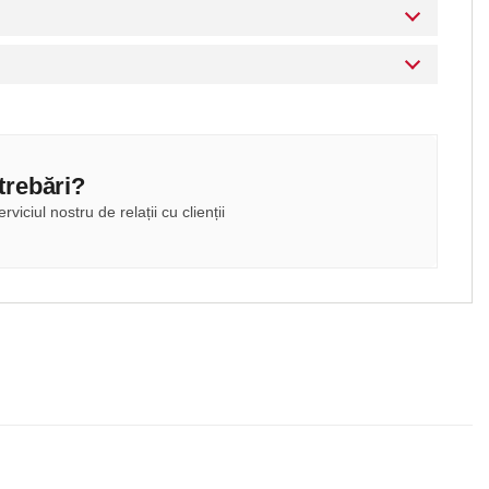
ntrebări?
rviciul nostru de relații cu clienții