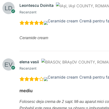
Leontescu Doinita
Recenzent
Ceramide cream
elena vasii
Recenzent
mediu
Folosesc deja crema de 2 sapt. Mi-au aparut mici co
Probabil este prea devreme sa observ o imbunatatire