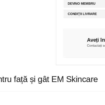
DEVINO MEMBRU
CONDIȚII LIVRARE
Aveți î
Contactați se
ru față și gât EM Skincare