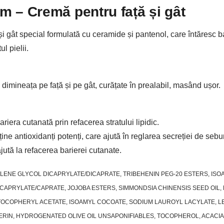
am –
Cremă pentru față și gât
i gât special formulată cu ceramide și pantenol, care întăresc ba
 pielii.
 dimineața pe față și pe gât, curățate în prealabil, masând ușor.
era cutanată prin refacerea stratului lipidic.
e antioxidanți potenți, care ajută în reglarea secreției de sebum
ută la refacerea barierei cutanate.
TYLENE GLYCOL DICAPRYLATE/DICAPRATE, TRIBEHENIN PEG-20 ESTERS, IS
-CAPRYLATE/CAPRATE, JOJOBA ESTERS, SIMMONDSIA CHINENSIS SEED OIL
OCOPHERYL ACETATE, ISOAMYL COCOATE, SODIUM LAUROYL LACYLATE, LE
IN, HYDROGENATED OLIVE OIL UNSAPONIFIABLES, TOCOPHEROL, ACACIA