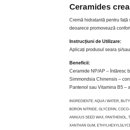
Ceramides cre
Cremă hidratantă pentru față ș
deoarece promovează confortul
Instrucțiuni de Utilizare:
Aplicați produsul seara și/sau
Beneficii:
Ceramide NP/AP – întăresc bari
Simmondsia Chinensis – conțin
Pantenol sau Vitamina B5 – aj
INGREDIENTE: AQUA / WATER, BU
BORON NITRIDE, GLYCERIN, COCO
ANNUUS SEED WAX, PANTHENOL, T
XANTHAN GUM, ETHYLHEXYLGLYCER