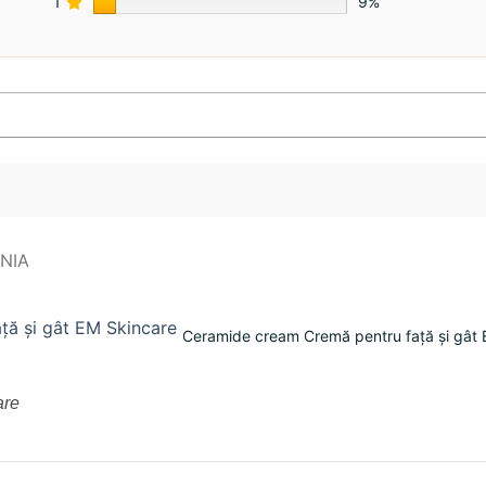
1
9%
Ceramide cream Cremă pentru față și gât 
are