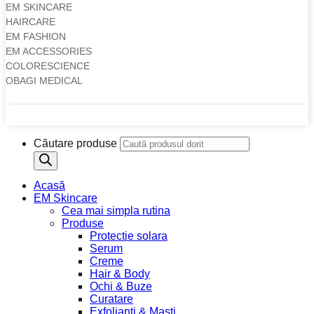
EM SKINCARE
HAIRCARE
EM FASHION
EM ACCESSORIES
COLORESCIENCE
OBAGI MEDICAL
Copyright 2026 © Martin Clinic / Contact: 0754 882 288
Căutare produse
Acasă
EM Skincare
Cea mai simpla rutina
Produse
Protectie solara
Serum
Creme
Hair & Body
Ochi & Buze
Curatare
Exfolianti & Masti