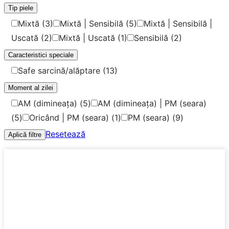
Tip piele
Mixtă
(3)
Mixtă | Sensibilă
(5)
Mixtă | Sensibilă |
Uscată
(2)
Mixtă | Uscată
(1)
Sensibilă
(2)
Caracteristici speciale
Safe sarcină/alăptare
(13)
Moment al zilei
AM (dimineața)
(5)
AM (dimineața) | PM (seara)
(5)
Oricând | PM (seara)
(1)
PM (seara)
(9)
Resetează
Aplică filtre