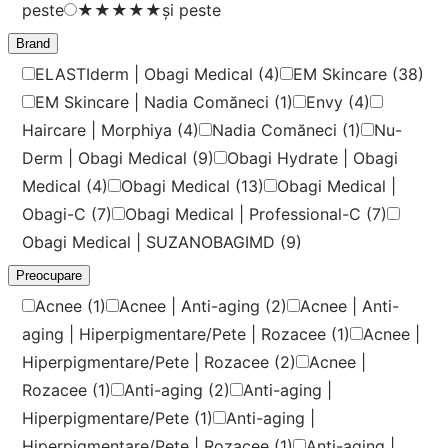
peste
★
★
★
★
★
și peste
Brand
ELASTIderm | Obagi Medical
(4)
EM Skincare
(38)
EM Skincare | Nadia Comăneci
(1)
Envy
(4)
Haircare | Morphiya
(4)
Nadia Comăneci
(1)
Nu-
Derm | Obagi Medical
(9)
Obagi Hydrate | Obagi
Medical
(4)
Obagi Medical
(13)
Obagi Medical |
Obagi-C
(7)
Obagi Medical | Professional-C
(7)
Obagi Medical | SUZANOBAGIMD
(9)
Preocupare
Acnee
(1)
Acnee | Anti-aging
(2)
Acnee | Anti-
aging | Hiperpigmentare/Pete | Rozacee
(1)
Acnee |
Hiperpigmentare/Pete | Rozacee
(2)
Acnee |
Rozacee
(1)
Anti-aging
(2)
Anti-aging |
Hiperpigmentare/Pete
(1)
Anti-aging |
Hiperpigmentare/Pete | Rozacee
(1)
Anti-aging |