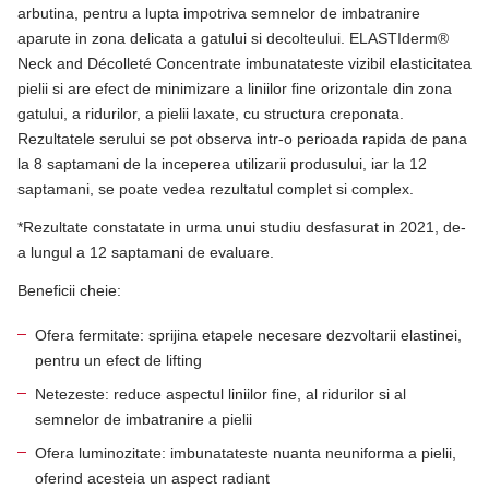
arbutina, pentru a lupta impotriva semnelor de imbatranire
aparute in zona delicata a gatului si decolteului. ELASTIderm®
Neck and Décolleté Concentrate imbunatateste vizibil elasticitatea
pielii si are efect de minimizare a liniilor fine orizontale din zona
gatului, a ridurilor, a pielii laxate, cu structura creponata.
Rezultatele serului se pot observa intr-o perioada rapida de pana
la 8 saptamani de la inceperea utilizarii produsului, iar la 12
saptamani, se poate vedea rezultatul complet si complex.
*Rezultate constatate in urma unui studiu desfasurat in 2021, de-
a lungul a 12 saptamani de evaluare.
Beneficii cheie:
Ofera fermitate: sprijina etapele necesare dezvoltarii elastinei,
pentru un efect de lifting
Netezeste: reduce aspectul liniilor fine, al ridurilor si al
semnelor de imbatranire a pielii
Ofera luminozitate: imbunatateste nuanta neuniforma a pielii,
oferind acesteia un aspect radiant