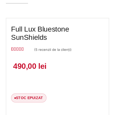
Full Lux Bluestone
SunShields
(
5
recenzii de la clienți)
Evaluat la
5
5
din 5 pe
baza a
490,00
lei
evaluări de
la clienți
STOC EPUIZAT