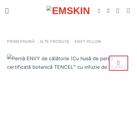
Salt
la
conținut
PRIMA PAGINĂ
ALTE PRODUSE
ENVY PILLOW
/
/