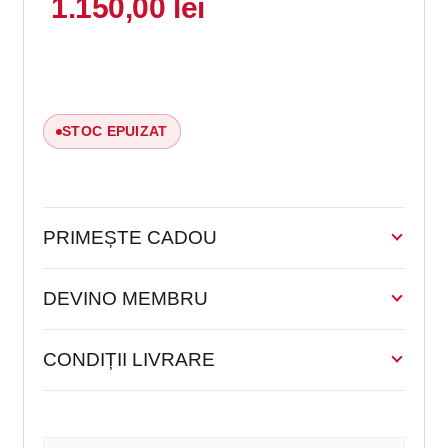
1.150,00
lei
evaluări de
la clienți
STOC EPUIZAT
PRIMEȘTE CADOU
DEVINO MEMBRU
CONDIȚII LIVRARE