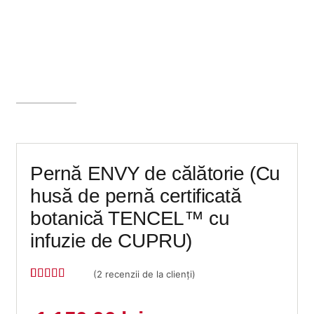
Pernă ENVY de călătorie (Cu
husă de pernă certificată
botanică TENCEL™ cu
infuzie de CUPRU)
(
2
recenzii de la clienți)
Evaluat la
2
5
din 5 pe
baza a