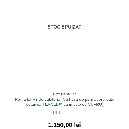
STOC EPUIZAT
ALTE PRODUSE
Pernă ENVY de călătorie (Cu husă de pernă certificată
botanică TENCEL™ cu infuzie de CUPRU)
Evaluat la
5
1.150,00
lei
din 5