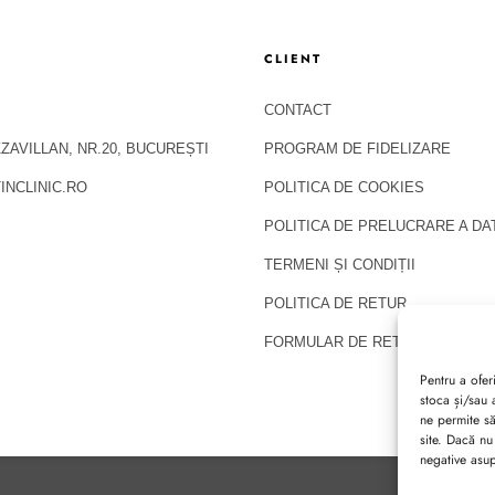
CLIENT
CONTACT
ZZAVILLAN, NR.20, BUCUREȘTI
PROGRAM DE FIDELIZARE
NCLINIC.RO
POLITICA DE COOKIES
POLITICA DE PRELUCRARE A D
TERMENI ȘI CONDIȚII
POLITICA DE RETUR
FORMULAR DE RETUR
Pentru a ofer
stoca și/sau 
Copyright 2026 © Martin Clinic / Contact: 0754 882 288
ne permite s
site. Dacă nu
negative asupr