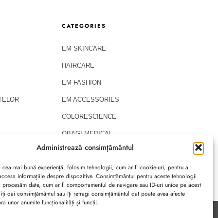
CATEGORIES
EM SKINCARE
HAIRCARE
EM FASHION
ATELOR
EM ACCESSORIES
COLORESCIENCE
OBAGI MEDICAL
Administrează consimțământul
i cea mai bună experiență, folosim tehnologii, cum ar fi cookie-uri, pentru a
accesa informațiile despre dispozitive. Consimțământul pentru aceste tehnologii
ă procesăm date, cum ar fi comportamentul de navigare sau ID-uri unice pe acest
 îți dai consimțământul sau îți retragi consimțământul dat poate avea afecte
a unor anumite funcționalități și funcții.