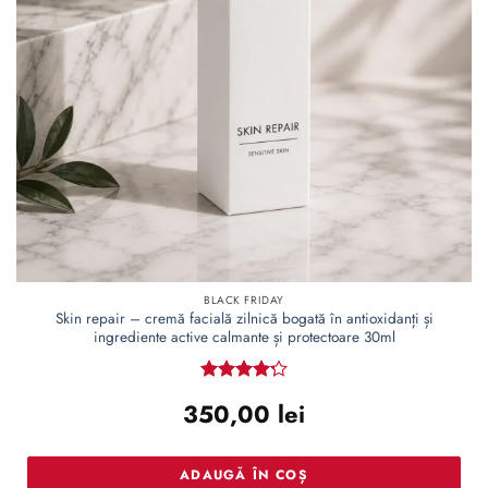
dorințe
BLACK FRIDAY
Skin repair – cremă facială zilnică bogată în antioxidanți și
ingrediente active calmante și protectoare 30ml
Evaluat la
350,00
lei
4.22
din
5
ADAUGĂ ÎN COȘ