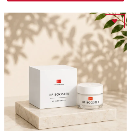
Adaugă
la lista
de
dorințe