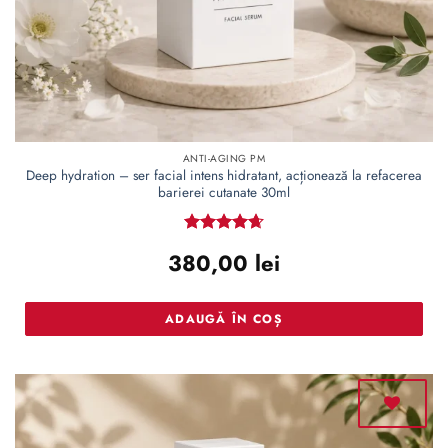
ANTI-AGING PM
Deep hydration – ser facial intens hidratant, acționează la refacerea
barierei cutanate 30ml
Evaluat la
380,00
lei
4.67
din 5
ADAUGĂ ÎN COȘ