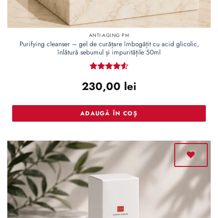
ANTI-AGING PM
Purifying cleanser – gel de curățare îmbogățit cu acid glicolic,
înlătură sebumul și impuritățile 50ml
Evaluat la
230,00
lei
4.55
din 5
ADAUGĂ ÎN COȘ
Adaugă
la lista
de