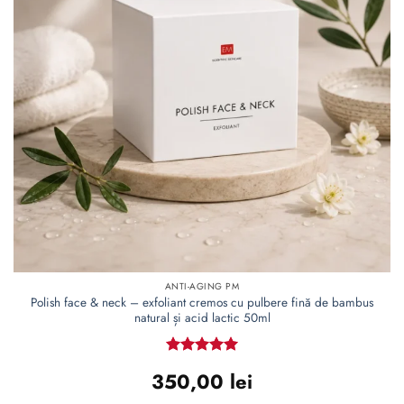
de
dorințe
ANTI-AGING PM
Polish face & neck – exfoliant cremos cu pulbere fină de bambus
natural și acid lactic 50ml
Evaluat la
350,00
lei
5
din 5