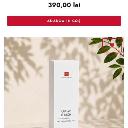
390,00
lei
4.66
din 5
ADAUGĂ ÎN COȘ
Adaugă
la lista
de
dorințe