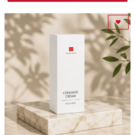
Adaugă
la lista
de
dorințe