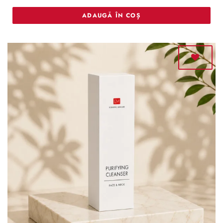
ADAUGĂ ÎN COȘ
Adaugă
la lista
de
dorințe