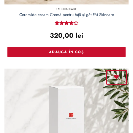
EM SKINCARE
Ceramide cream Cremă pentru față și gât EM Skincare
Evaluat la
320,00
lei
4.36
din
5
ADAUGĂ ÎN COȘ
Adaugă
la lista
de
dorințe