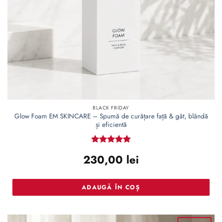
BLACK FRIDAY
Glow Foam EM SKINCARE – Spumă de curățare față & gât, blândă
și eficientă
Evaluat la
230,00
lei
5
din 5
ADAUGĂ ÎN COȘ