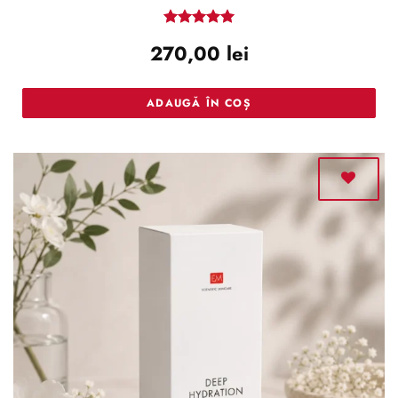
Evaluat la
270,00
lei
5
din 5
ADAUGĂ ÎN COȘ
Adaugă
la lista
de
dorințe