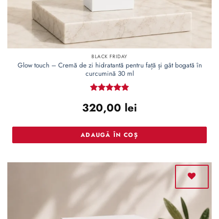
BLACK FRIDAY
Glow touch – Cremă de zi hidratantă pentru față și gât bogată în
curcumină 30 ml
Evaluat la
320,00
lei
4.91
din 5
ADAUGĂ ÎN COȘ
Adaugă
la lista