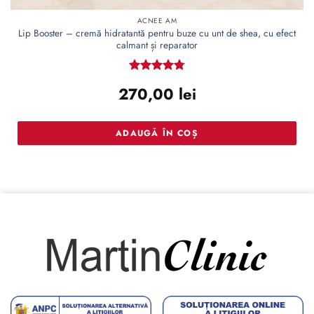
ACNEE AM
Lip Booster – cremă hidratantă pentru buze cu unt de shea, cu efect
calmant și reparator
Evaluat la
270,00
lei
4.78
din 5
ADAUGĂ ÎN COȘ