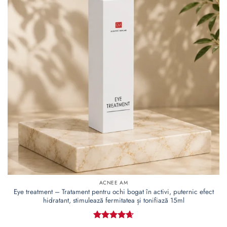
Adaugă
la lista
de
dorințe
ACNEE AM
Eye treatment – Tratament pentru ochi bogat în activi, puternic efect
hidratant, stimulează fermitatea și tonifiază 15ml
Evaluat la