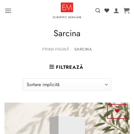
Salt
la
conținut
Sarcina
PRIMA PAGINĂ
SARCINA
/
FILTREAZĂ
Adaugă