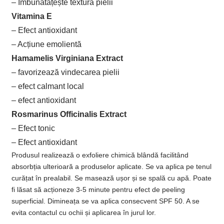
– Îmbunătățește textura pielii
Vitamina E
– Efect antioxidant
– Acțiune emolientă
Hamamelis Virginiana Extract
– favorizează vindecarea pielii
– efect calmant local
– efect antioxidant
Rosmarinus Officinalis Extract
– Efect tonic
– Efect antioxidant
Produsul realizează o exfoliere chimică blândă facilitând
absorbția ulterioară a produselor aplicate. Se va aplica pe tenul
curățat în prealabil. Se masează ușor și se spală cu apă. Poate
fi lăsat să acționeze 3-5 minute pentru efect de peeling
superficial. Dimineața se va aplica consecvent SPF 50. A se
evita contactul cu ochii și aplicarea în jurul lor.