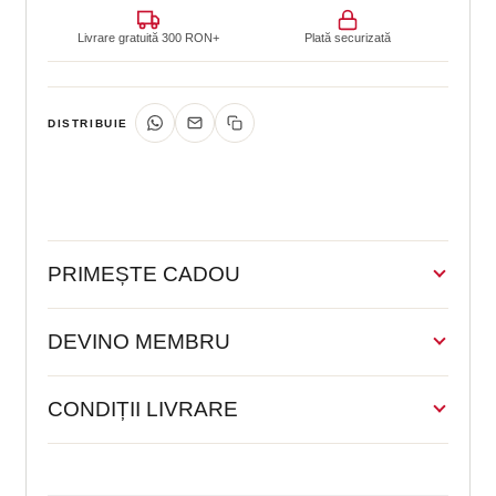
cu
acid
Livrare gratuită 300 RON+
Plată securizată
glicolic,
înlătură
sebumul
și
DISTRIBUIE
impuritățile
50ml
PRIMEȘTE CADOU
DEVINO MEMBRU
CONDIȚII LIVRARE