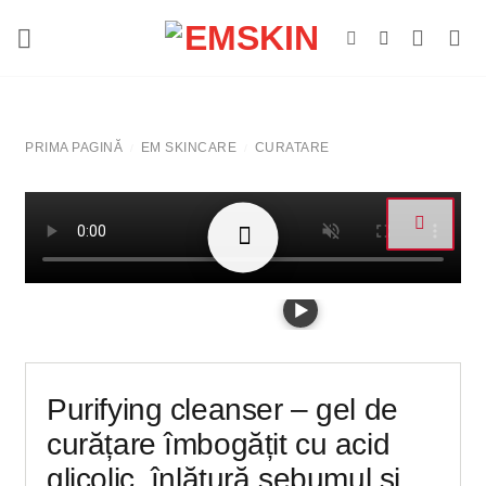
Salt
la
conținut
PRIMA PAGINĂ
EM SKINCARE
CURATARE
/
/
Purifying cleanser – gel de
curățare îmbogățit cu acid
glicolic, înlătură sebumul și