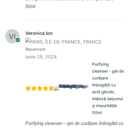
50ml
Veronica Ion
Recenzent
iunie 25, 2024
Purifying
cleanser - gel de
curățare
îmbogățit cu
acid glicolic,
înlătură sebumul
și impuritățile
50ml
Purifying cleanser – gel de curățare îmbogățit cu