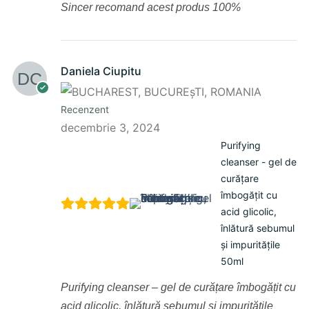
Sincer recomand acest produs 100%
Daniela Ciupitu
Recenzent
decembrie 3, 2024
Purifying
cleanser - gel de
curățare
îmbogățit cu
acid glicolic,
înlătură sebumul
și impuritățile
50ml
Purifying cleanser – gel de curățare îmbogățit cu
acid glicolic, înlătură sebumul și impuritățile