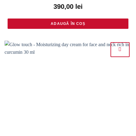
Rated
4.66
390,00
lei
out of 5
ADAUGĂ ÎN COȘ