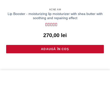
ACNE AM
Lip Booster - moisturizing lip moisturizer with shea butter with
soothing and repairing effect
Rated
4.78
270,00
lei
out of 5
ADAUGĂ ÎN COȘ