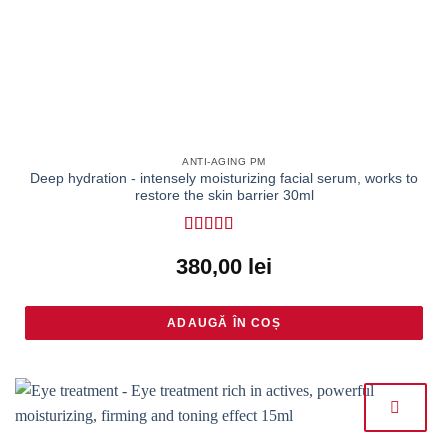
ANTI-AGING PM
Deep hydration - intensely moisturizing facial serum, works to
restore the skin barrier 30ml
Rated
4.67
380,00
lei
out of 5
ADAUGĂ ÎN COȘ