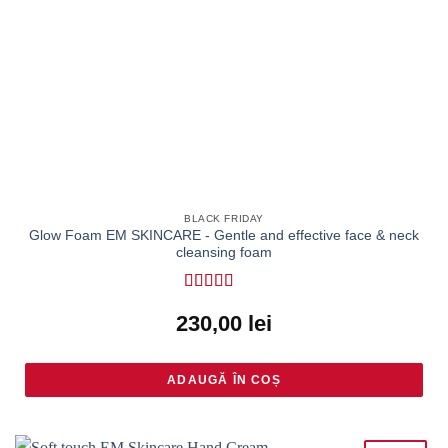
BLACK FRIDAY
Glow Foam EM SKINCARE - Gentle and effective face & neck
cleansing foam
Rated
5
out
230,00
lei
of 5
ADAUGĂ ÎN COȘ