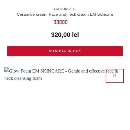
EM SKINCARE
Ceramide cream Face and neck cream EM Skincare
Rated
4.36
320,00
lei
out of 5
ADAUGĂ ÎN COȘ