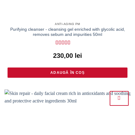
ANTI-AGING PM
Purifying cleanser - cleansing gel enriched with glycolic acid,
removes sebum and impurities 50ml
Rated
4.55
230,00
lei
out of 5
ADAUGĂ ÎN COȘ