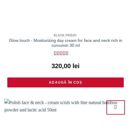
BLACK FRIDAY
Glow touch - Moisturizing day cream for face and neck rich in
curcumin 30 ml
Rated
4.91
320,00
lei
out of 5
ADAUGĂ ÎN COȘ