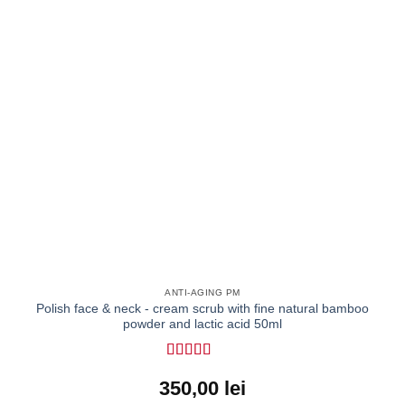
ANTI-AGING PM
Polish face & neck - cream scrub with fine natural bamboo
powder and lactic acid 50ml
Rated
5
out
350,00
lei
of 5