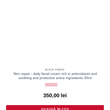
BLACK FRIDAY
Skin repair - daily facial cream rich in antioxidants and
soothing and protective active ingredients 30ml
Rated
350,00
lei
4.22
out
of 5
ADAUGĂ ÎN COȘ