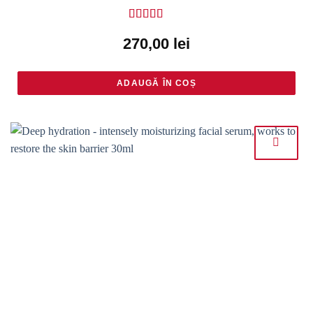
Rated
5
out
270,00
lei
of 5
ADAUGĂ ÎN COȘ