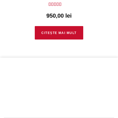
Evaluat la
5
950,00
lei
din 5
CITEȘTE MAI MULT