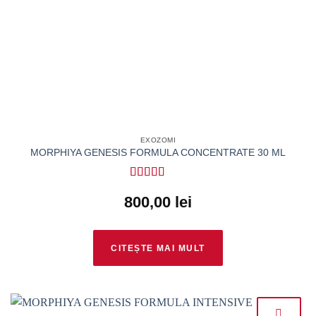
EXOZOMI
MORPHIYA GENESIS FORMULA CONCENTRATE 30 ML
Evaluat la
5
800,00
lei
din 5
CITEȘTE MAI MULT