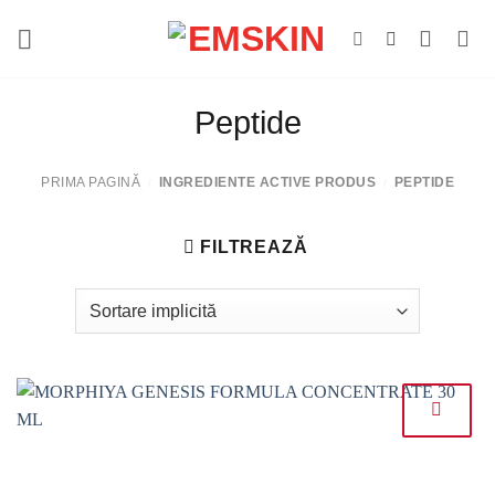
Salt
la
conținut
Peptide
PRIMA PAGINĂ
INGREDIENTE ACTIVE PRODUS
PEPTIDE
/
/
FILTREAZĂ