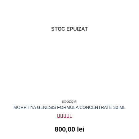
STOC EPUIZAT
EXOZOMI
MORPHIYA GENESIS FORMULA CONCENTRATE 30 ML
Evaluat la
5
800,00
lei
din 5