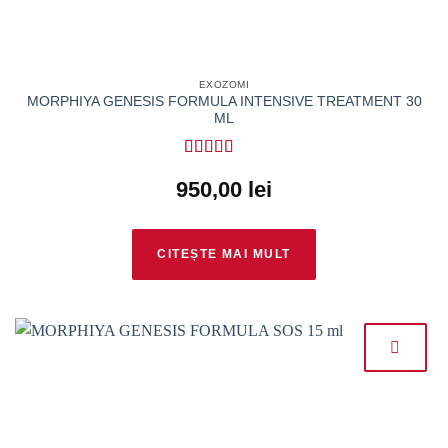
EXOZOMI
MORPHIYA GENESIS FORMULA INTENSIVE TREATMENT 30
ML
Evaluat la
5
950,00
lei
din 5
CITEȘTE MAI MULT