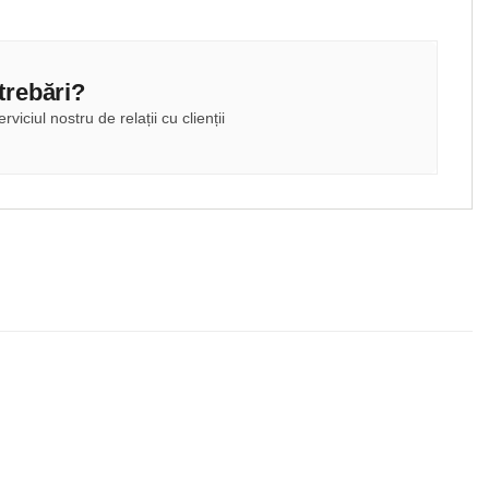
ntrebări?
rviciul nostru de relații cu clienții