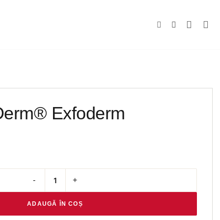
Derm® Exfoderm
Cantitate Obagi Nu-Derm® Exfoderm
ADAUGĂ ÎN COȘ