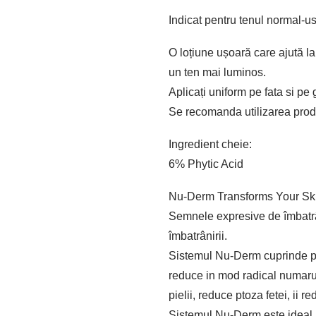
Indicat pentru tenul normal-u
O loțiune ușoară care ajută la
un ten mai luminos.
Aplicați uniform pe fata si pe
Se recomanda utilizarea produ
Ingredient cheie:
6% Phytic Acid
Nu-Derm Transforms Your Ski
Semnele expresive de îmbatrâni
îmbatrânirii.
Sistemul Nu-Derm cuprinde prod
reduce in mod radical numarul 
pielii, reduce ptoza fetei, ii re
Sistemul Nu-Derm este ideal 