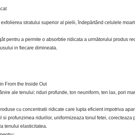
scat
 exfolierea stratului superior al pielii, îndepărtând celulele moar
 gât pentru a permite o absorbtie ridicata a următorului produs r
sului in fiecare dimineata.
n From the Inside Out
re ale tenului: riduri profunde, ton neuniform, ten lax, pori mari
use cu concentratii ridicate care lupta eficient impotriva apari
si profunzimea ridurilor, uniformizeaza tonul fetei, corecteaza 
da tenului elasticitatea.
pentru: