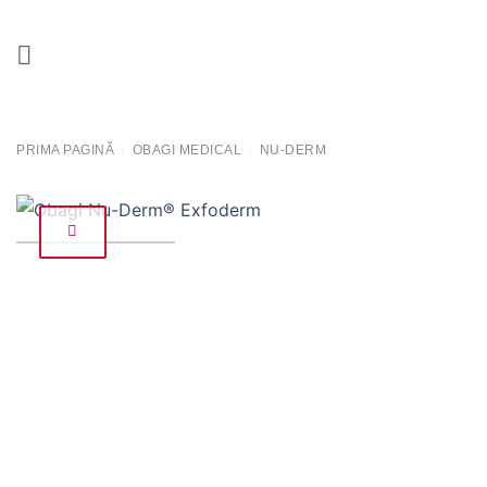
Salt
la
conținut
PRIMA PAGINĂ
OBAGI MEDICAL
NU-DERM
/
/