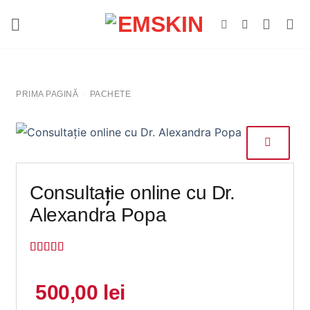
Salt
la
conținut
PRIMA PAGINĂ
PACHETE
/
Consultație online cu Dr.
Alexandra Popa
Evaluat la
5
din 5 pe
baza unei
500,00
lei
singure
evaluări