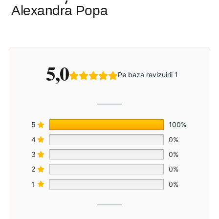
Alexandra Popa
5,0
Pe baza revizuirii 1
5
100%
4
0%
3
0%
2
0%
1
0%