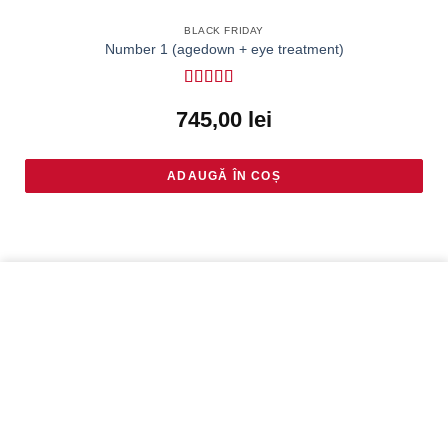
BLACK FRIDAY
Number 1 (agedown + eye treatment)
Evaluat la
745,00
lei
4.67
din 5
ADAUGĂ ÎN COȘ